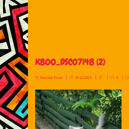
K800_DSC07148 (2)
Daniela Ernst
16.12.2022
0