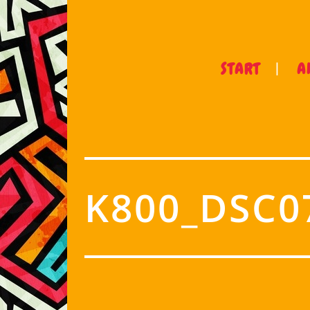
START
A
K800_DSC07