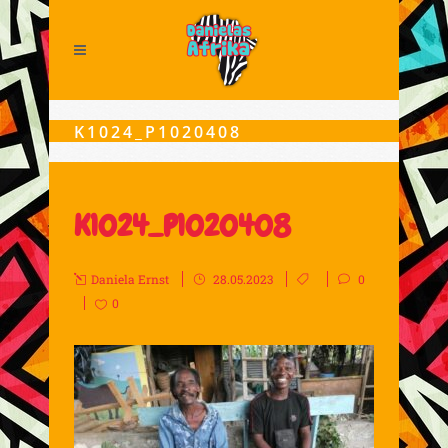
K1024_P1020408
K1024_P1020408
Daniela Ernst
28.05.2023
0
0