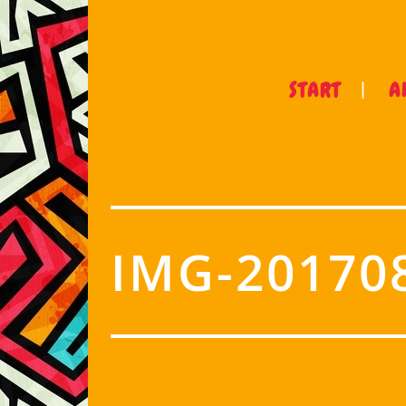
START
A
IMG-20170