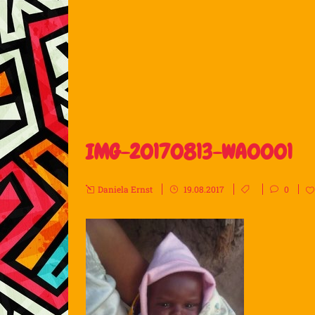
IMG-20170813-WA0001
Daniela Ernst
19.08.2017
0