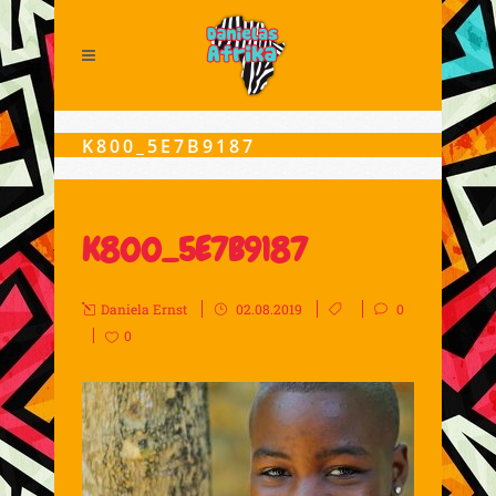
K800_5E7B9187
K800_5E7B9187
Daniela Ernst
02.08.2019
0
0