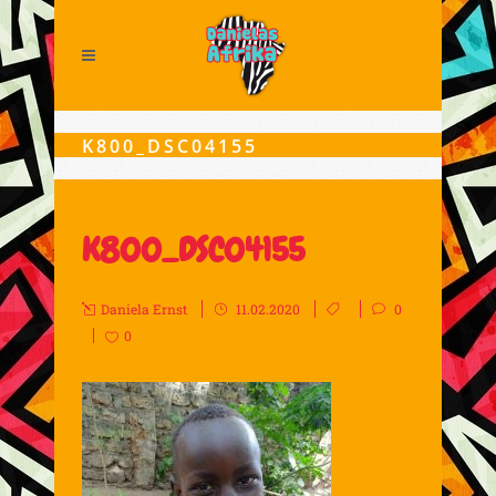
K800_DSC04155
K800_DSC04155
Daniela Ernst
11.02.2020
0
0