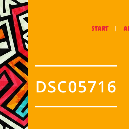
START
A
DSC05716