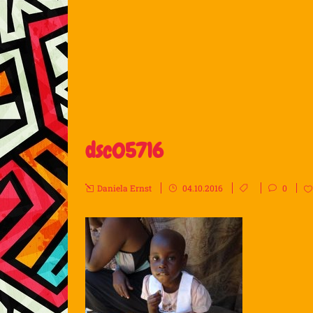
dsc05716
Daniela Ernst
04.10.2016
0