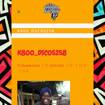
K800_DSC05258
K800_DSC05258
Daniela Ernst
20.10.2022
0
0