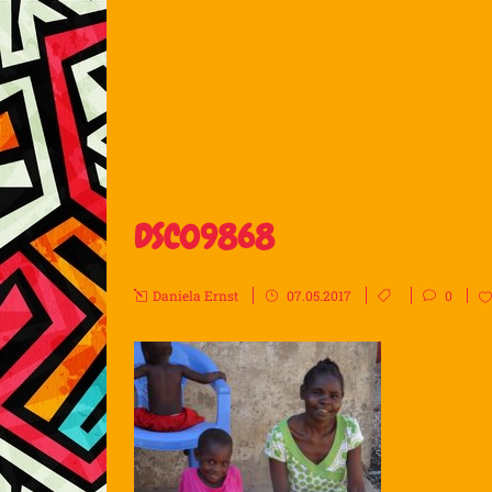
DSC09868
Daniela Ernst
07.05.2017
0