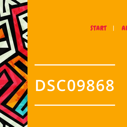
START
A
DSC09868