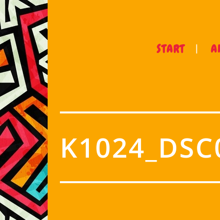
START
A
K1024_DSC