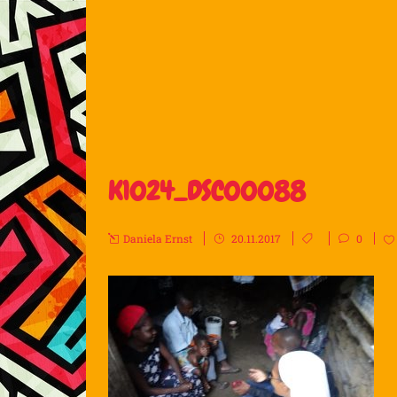
K1024_DSC00088
Daniela Ernst
20.11.2017
0