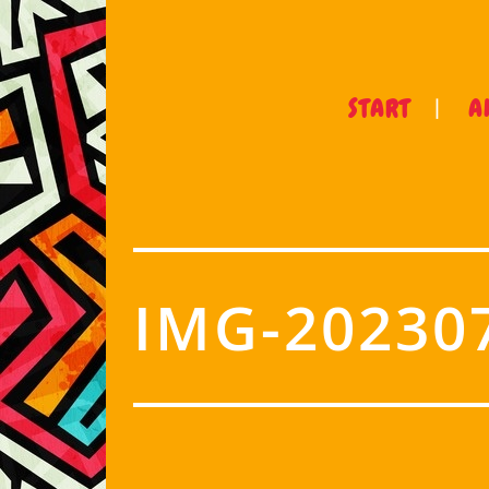
START
A
IMG-20230