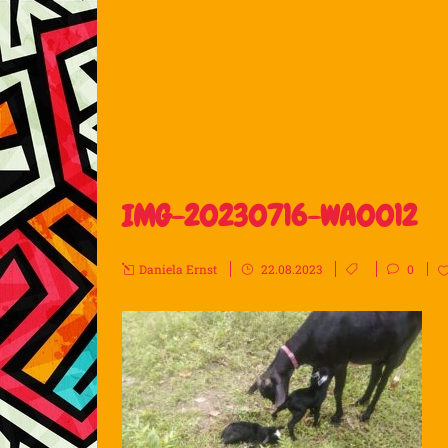
IMG-20230716-WA0012
Daniela Ernst
22.08.2023
0