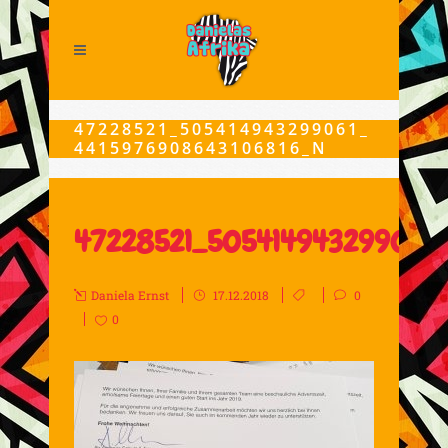
47228521_505414943299061_
4415976908643106816_N
47228521_505414943299061
Daniela Ernst
17.12.2018
0
0